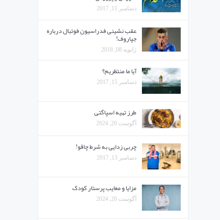
دسامبر 11, 2017
عقب نشینی فدراسیون فوتبال درباره
جپاروف!
ژانویه 08, 2018
آیا ما منتظریم؟
دسامبر 15, 2017
طرز تهیه اسپاگتی
آگوست 20, 2024
چربی زدایی به شرط چاقو!
دسامبر 13, 2017
مزایا و معایب پرستار کودک
آگوست 20, 2024