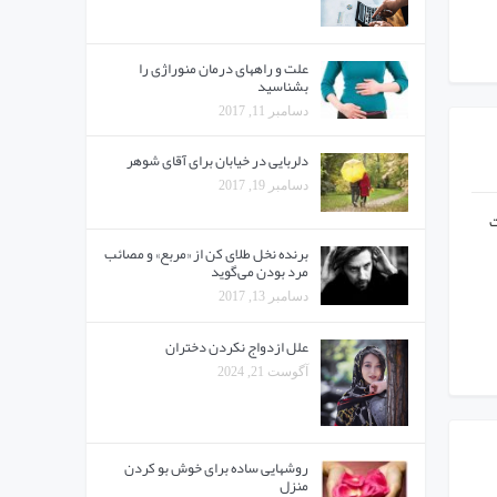
علت و راههای درمان منوراژی را
بشناسید
دسامبر 11, 2017
دلربایی در خیابان برای آقای شوهر
دسامبر 19, 2017
خدمت
برنده نخل طلای کن از «مربع» و مصائب
مرد بودن می‌گوید
دسامبر 13, 2017
علل ازدواج نکردن دختران
آگوست 21, 2024
روشهایی ساده برای خوش بو کردن
منزل