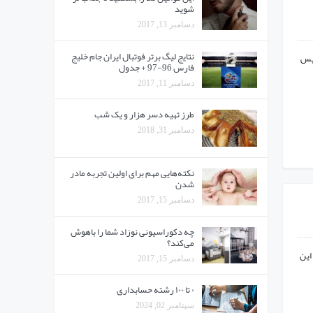
شوید
دسامبر 13, 2017
نتایج لیگ برتر فوتبال ایران جام خلیج
Powe موجود بر روی کیس
فارس 96-97 + جدول
دسامبر 11, 2017
طرز تهیه دسر هزار و یک شب
دسامبر 31, 2018
نکته‌هایی مهم برای اولین تجربه مادر
شدن
دسامبر 15, 2017
چه دکوراسیونی نوزاد شما را باهوش
می‌کند؟
این
دسامبر 15, 2017
۰ تا ۱۰۰ رشته حسابداری
سپتامبر 02, 2024