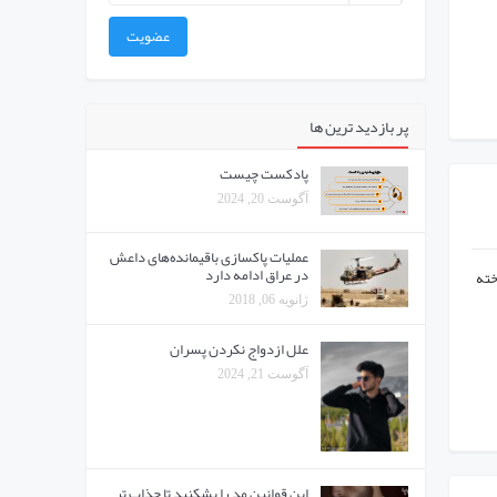
عضویت
پر بازدید ترین ها
پادکست چیست
آگوست 20, 2024
عملیات پاکسازی باقیمانده‌های داعش
در عراق ادامه دارد
خته
ژانویه 06, 2018
علل ازدواج نکردن پسران
آگوست 21, 2024
این قوانین مد را بشکنید تا جذاب تر