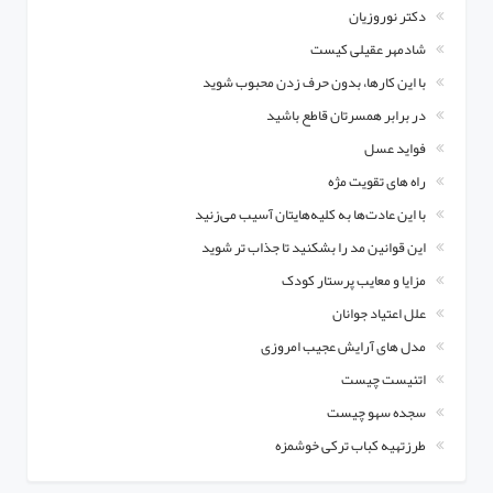
دکتر نوروزیان
شادمهر عقیلی کیست
با این کارها، بدون حرف زدن محبوب شوید
در برابر همسرتان قاطع باشید
فواید عسل
راه های تقویت مژه‌
با این عادت‌ها به کلیه‌هایتان آسیب می‌زنید
این قوانین مد را بشکنید تا جذاب تر شوید
مزایا و معایب پرستار کودک
علل اعتیاد جوانان
مدل های آرایش عجیب امروزی
اتئیست چیست
سجده سهو چیست
طرزتهیه کباب ترکی خوشمزه