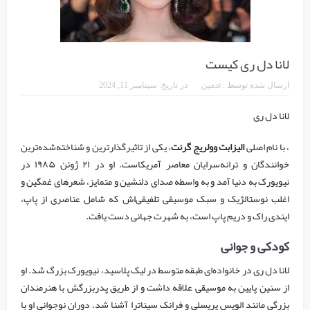
لانا دل ری کیست
ادمین
ارسال شده توسط :
در تاریخ:
سپتامبر 11, 2024
لانا دل ری
، با نام اصلی
الیزابت وولریج گرنت
، یکی از تاثیرگذارترین و شناخته‌شده‌ترین
خوانندگان و ترانه‌سرایان معاصر آمریکاست. او در ۲۱ ژوئن ۱۹۸۵ در
نیویورک به دنیا آمد و به واسطه صدای دلنشین و متمایز، شعرهای غمگین و
اغلب نوستالژیک و سبک موسیقی تلفیقی‌اش که شامل عناصری از پاپ،
ایندی راک و دریم پاپ است، به شهرت جهانی دست یافت.
کودکی و جوانی
لانا دل ری در خانواده‌ای طبقه متوسط در لیک پلاسید، نیویورک بزرگ شد. او
از سنین پایین به موسیقی علاقه داشت و از طریق پدربزرگش با هنرمندان
بزرگی مانند الویس پریسلی و فرانک سیناترا آشنا شد. دوران نوجوانی او با