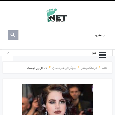
منو
خانه
فرهنگ و هنر
بیوگرافی هنرمندان
لانا دل ری کیست