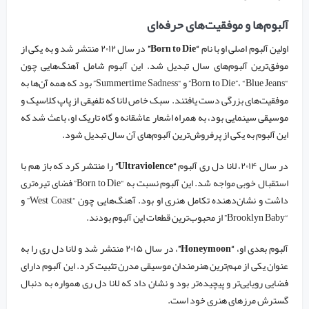
آلبوم‌ها و موفقیت‌های حرفه‌ای
اولین آلبوم اصلی او با نام
“Born to Die”
در سال ۲۰۱۲ منتشر شد و به یکی از
موفق‌ترین آلبوم‌های سال تبدیل شد. این آلبوم شامل آهنگ‌هایی چون
“Born to Die”، “Blue Jeans” و “Summertime Sadness” بود که همه آن‌ها به
موفقیت‌های بزرگی دست یافتند. سبک خاص لانا که تلفیقی از پاپ کلاسیک و
موسیقی سینمایی بود، به همراه اشعار عاشقانه و گاه تاریک او، باعث شد که
این آلبوم به یکی از پرفروش‌ترین آلبوم‌های آن سال تبدیل شود.
در سال ۲۰۱۴، لانا دل ری آلبوم
“Ultraviolence”
را منتشر کرد که باز هم با
استقبال خوبی مواجه شد. این آلبوم نسبت به “Born to Die” فضای تیره‌تری
داشت و نشان‌دهنده تکامل هنری او بود. آهنگ‌هایی چون “West Coast” و
“Brooklyn Baby” از محبوب‌ترین قطعات این آلبوم بودند.
آلبوم بعدی او،
“Honeymoon”
، در سال ۲۰۱۵ منتشر شد و لانا دل ری را به
عنوان یکی از مهم‌ترین هنرمندان موسیقی مدرن تثبیت کرد. این آلبوم دارای
فضایی رویایی‌تر و پیچیده‌تر بود و نشان داد که لانا دل ری همواره به دنبال
گسترش مرزهای هنری خود است.