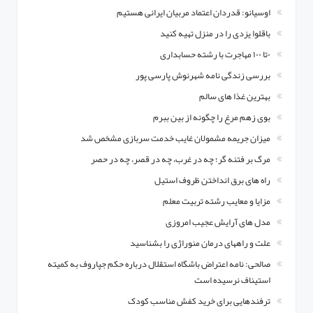
اوسیانو: قدردان اعتماد مربیان ایرانی هستیم
باقلوا یزدی را در منزل تهیه کنید
۰تا ۱۰۰ مهاجرت با رشته حسابداری
بررسی زندگی نامه شهرنوش پارسی پور
بهترین غذا های سالم
بوی زهم مرغ را چگونه از بین ببرم
میزان جریمه مشمولان غایب خدمت سربازی مشخص شد
مرگ بر فتنه گر؛ چه در غرب، چه در قصر، چه در حصر
راه های برق انداختن ظروف استیل
مزایا و معایب رشته تربیت معلم
مدل های آرایش عجیب امروزی
علت و راههای درمان منوراژی را بشناسید
صالحی: نامه اعتراض باشگاه استقلال درباره حکم جپاروف به کمیته
استیناف نرسیده است
ترفندهایی برای خرید کفش مناسب کودک