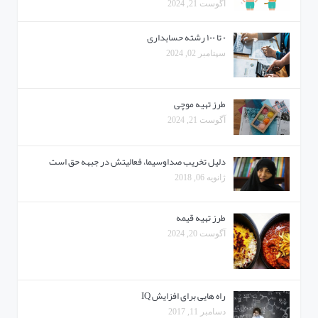
آگوست 21, 2024
۰ تا ۱۰۰ رشته حسابداری
سپتامبر 02, 2024
طرز تهیه موچی
آگوست 21, 2024
دلیل تخریب صداوسیما، فعالیتش در جبهه حق است
ژانویه 06, 2018
طرز تهیه قیمه
آگوست 20, 2024
راه هایی برای افزایش IQ
دسامبر 11, 2017