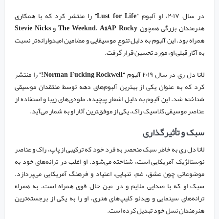
در سال ۲۰۱۷، او آلبوم
“Lust for Life”
را منتشر کرد که با همکاری
هنرمندان بزرگی همچون
A$AP Rocky
،
The Weeknd
و
Stevie Nicks
همراه بود. این آلبوم به دلیل تنوع موسیقایی و مضامین امیدوارانه‌تر نسبت
به آثار قبلی او، مورد تحسین قرار گرفت.
لانا دل ری در سال ۲۰۱۹ آلبوم
“Norman Fucking Rockwell!”
را منتشر
کرد که به عنوان یکی از بهترین آلبوم‌های دهه توسط منتقدان موسیقی
شناخته شد. این آلبوم به دلیل اشعار پیچیده، ملودی‌های زیبا و استفاده از
عناصر موسیقی کلاسیک راک، یکی از موفق‌ترین آثار او به شمار می‌آید.
سبک و تأثیرگذاری
لانا دل ری به خاطر سبک منحصر به فرد خود که ترکیبی از پاپ، راک و عناصر
نوستالژیک آمریکایی است، شناخته می‌شود. او اغلب در ترانه‌های خود به
موضوعاتی چون عشق، غم، تنهایی، اعتیاد و فرهنگ آمریکایی می‌پردازد.
سبک او که با صدایی ملایم و در عین حال قوی همراه است، به همراه
ترانه‌های سینمایی و ویدئو کلیپ‌های هنری، او را به یکی از برجسته‌ترین
هنرمندان نسل خود تبدیل کرده است.