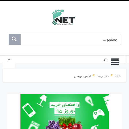
منو
خانه
دنیای مد
لباس عروس