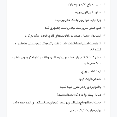
علل ازدواج نکردن پسران
سقوط امپراتوری روم
چرا نباید خودرو را با باک خالی برانید؟
علی جنتی سرپرست نهاد ریاست جمهوری شد
استاندار سمنان مهمترین اولویت‌های کاری خود را تشریح کرد
از ماهیت اصلی اغتشاشات اخیر تا نقش گروهک تروریستی منافقین در
فتنه ۸۸
مدل ۲۰۱۸ گلکسی ای ۸ با دوربین سلفی دوگانه و نمایشگر بدون حاشیه
عرضه می‌شود
ایده شام با برنج
کاهش اثرات قهوه
باقلوا یزدی را در منزل تهیه کنید
دلایل پنهان پا درد که نمیدانستید!
حجت‌الاسلام حاج‌علی‌اکبری رئیس شورای سیاستگذاری ائمه جمعه شد
برای مهاجرت ترکیه یا دبی