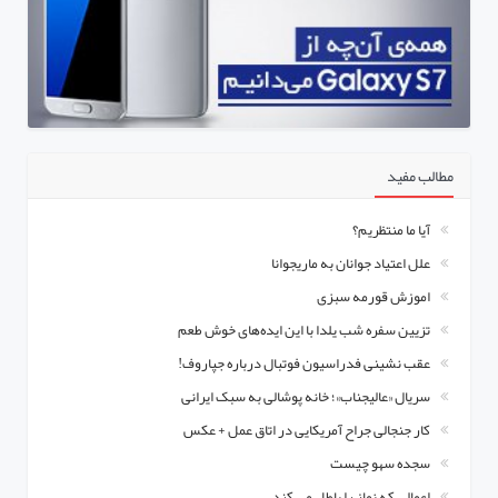
مطالب مفید
آیا ما منتظریم؟
علل اعتیاد جوانان به ماریجوانا
اموزش قورمه سبزی
تزیین سفره شب یلدا با این ایده‌های خوش طعم
عقب نشینی فدراسیون فوتبال درباره جپاروف!
سریال «عالیجناب»؛ خانه پوشالی به سبک ایرانی
کار جنجالی جراح آمریکایی در اتاق عمل + عکس
سجده سهو چیست
اعمالی که نماز را باطل می کند