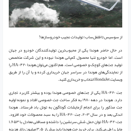
از سوسیس تا فلفل‌ساب؛ تولیدات عجیب خودروسازها!
در حال حاضر هوندا یکی از محبوب‌ترین تولیدکنندگان خودرو در جهان
است. اما خودرو تنها محصول کمپانی هوندا نبوده و این شرکت متخصص
تولید جت‌های کوچک و خصوصی است. هم اکنون می‌توان هوندا HA-۴۲۰ را
از نمایندگی‌های هوندا در سراسر جهان خریداری کرده و یا آن را از طریق
وبسایت HondaJet انتخاب و خریداری کنید.
جت HA-۴۲۰ یکی از جت‌های خصوصی هوندا بوده و بیشتر کاربرد تجاری
دارد. هوندا در دهه ۱۹۸۰ به فکر ساخت جت خصوصی افتاد و نمونه اولیه
جت مذکور را برای انجام آزمایشات گوناگون به تونل باد فرستاد. هوندا
اندکی بعد و در سال ۲۰۰۳، جت HA-۴۲۰ را به سبد محصولات خود افزود.
جت HA-۴۲۰ توان حمل شش سرنشین را داشته و مسافتی معادل با ۱.۶۵۳
مایل را طی می‌کند. برای خرید جت هوندا باید بیش از ۳.۵ میلیون دلار هزینه