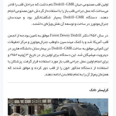
اولین قلب مصنوعی جهان Dodrill-GMR نام داشت که جراحان قلب را قادر
می‌ساخت که عمل جراحی قلب باز را با استفاده از گردش خون مصنوعی انجام
دهند. دستگاه Dodrill-GMR بسیار شگفت‌انگیز بود و مهندسان
جنرال‌موتورز در ساخت و توسعه آن نقش ویژه‌ای داشتند.
در سال ۱۹۵۲ دکتر Forest Dewey Dodrill موفق به تامین بودجه از انجمن
قلب آمریکا شد و با کمک مهندسین داوطلب جنرا‌ل‌موتورز و مرکز تحقیقات
این کمپانی موفق به ساخت Dodrill-GMR در بیمارستان دانشگاه هارپر در
دیترویت میشیگان شد. این دستگاه برای اولین بار در تاریخ ۳ ژوئیه ۱۹۵۲ و
برای انجام اولین عمل جراحی قلب باز مورد استفاده قرار گرفت. پزشکان با
استفاده از دستگاه مذکور خون را از قلب دور کرده و موفق شدند که
همزمان پمپاژ آن را به تمام نقاط بدن ادامه دهند.
کرایسلر – تانک