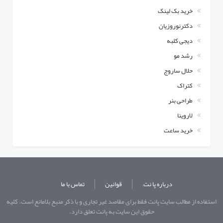
خرید بک لینک
دکترنوروزیان
دیجی کلبه
رشد مو
حلال ساروج
کتراک
طراحی بنر
لاروینا
خرید ساعت
درباره پا نت;
قوانین
تماس با ما
استفاده از مطالب سايت پانت فقط برای مقاصد غیر تجاری و با ذکر منبع بلامانع است. کليه
حقوق اين سايت به پانت
تعلق دارد.