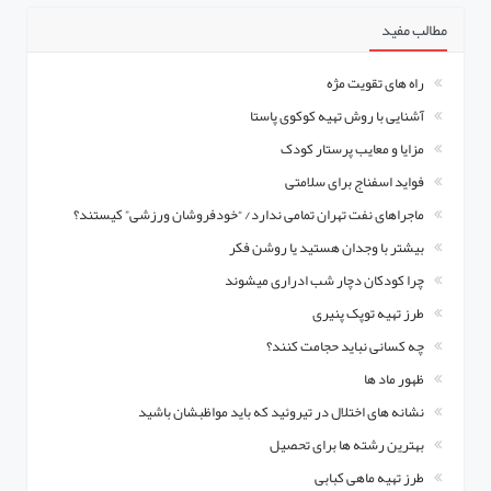
مطالب مفید
راه های تقویت مژه‌
آشنایی با روش تهیه کوکوی پاستا
مزایا و معایب پرستار کودک
فواید اسفناج برای سلامتی
ماجراهای نفت تهران تمامی ندارد/ “خودفروشان ورزشی” کیستند؟
بیشتر با وجدان هستید یا روشن فکر
چرا کودکان دچار شب ادراری میشوند
طرز تهیه توپک پنیری
چه کسانی نباید حجامت کنند؟
ظهور ماد ها
نشانه های اختلال در تیروئید که باید مواظبشان باشید
بهترین رشته ها برای تحصیل
طرز تهیه ماهی کبابی