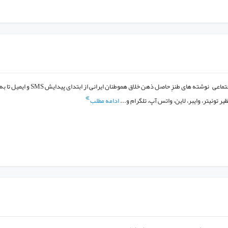
شوخی‌های جالب شبکه‌های اجتماعی نوشته های طنزِ حاصل ذهن خلاق هموطنان ایرانی از ابتدای پیدایش SMS و ایمیل تا 
ر توئیتر، وایبر، لاین، واتس آپ، تلگرام و...
ادامه مطلب