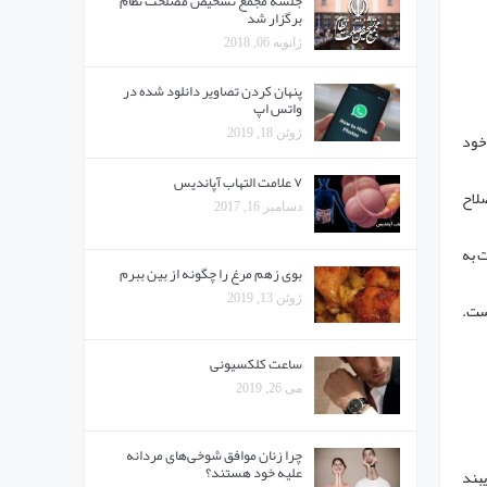
جلسه مجمع تشخیص مصلحت نظام
برگزار شد
ژانویه 06, 2018
پنهان کردن تصاویر دانلود شده در
واتس اپ
ژوئن 18, 2019
 خود
۷ علامت التهاب آپاندیس
صلاح
دسامبر 16, 2017
 به
بوی زهم مرغ را چگونه از بین ببرم
ژوئن 13, 2019
ست.
ساعت کلکسیونی
می 26, 2019
چرا زنان موافق شوخی‌های مردانه
علیه خود هستند؟
یبند