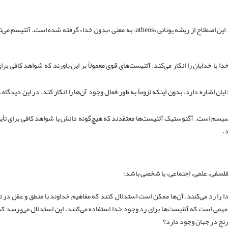
آتئیسم، در ساده‌ترین تعریف، عدم باور به وجود خدا یا خدایان است. این اصطلاح از ریشه یونانی «atheos» به معنی «بدون خدا» گرفته شده است. آتئی
یا خدایان را انکار می‌کند. آتئیست‌های قوی معمولاً بر این باورند که شواهد کافی برا
ان اشاره دارد، بدون اینکه لزوماً به طور فعال وجود آن‌ها را انکار کند. در این دیدگاه،
سیسم است. آگنوستیک آتئیست‌ها معتقدند که هیچ‌گونه دانش یا شواهد کافی برای تأیی
د.
 فلسفی، علمی، اجتماعی، یا شخصی باشد:
 را رد می‌کنند. آن‌ها ممکن است استدلال کنند که مفاهیم خداوند با منطق و عقل در 
مهمی است که آتئیست‌ها برای رد وجود خدا استفاده می‌کنند. این استدلال می‌پرسد که
رنج در جهان وجود دارد؟