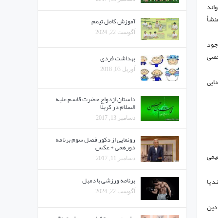
واند
منشأ
آموزش کامل تیمم
آگوست 22, 2024
وجود
شخصی
بهداشت فردی
آوریل 03, 2018
نایی
داستان ازدواج حضرت قاسم علیه
السلام در کربلا
دسامبر 13, 2017
رونمایی از دکور فصل سوم برنامه
دورهمی + عکس
هیمی
دسامبر 11, 2017
برنامه ورزشی با دمبل
د یا
آگوست 22, 2024
 دین