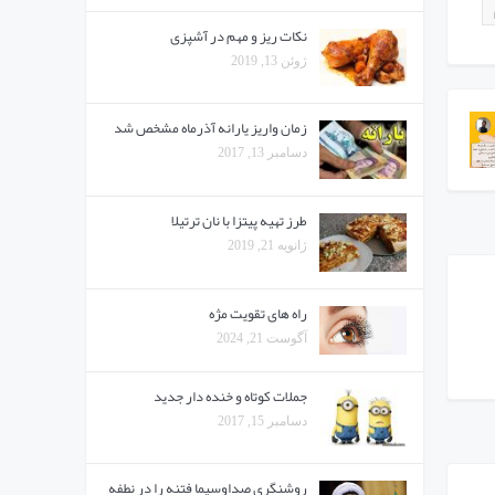
نکات ریز و مهم در آشپزی
ژوئن 13, 2019
زمان واریز یارانه آذرماه مشخص شد
دسامبر 13, 2017
طرز تهیه پیتزا با نان ترتیلا
ژانویه 21, 2019
راه های تقویت مژه‌
آگوست 21, 2024
جملات کوتاه و خنده دار جدید
دسامبر 15, 2017
روشنگری صداوسیما فتنه را در نطفه