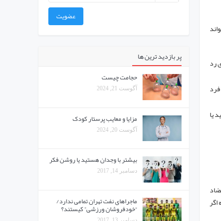
عضویت
سم می‌تواند
پر بازدید ترین ها
ی رد
حجامت چیست
 فرد
آگوست 21, 2024
د یا
مزایا و معایب پرستار کودک
آگوست 20, 2024
بیشتر با وجدان هستید یا روشن فکر
دسامبر 14, 2017
تضاد
ماجراهای نفت تهران تمامی ندارد/
 اگر
“خودفروشان ورزشی” کیستند؟
دسامبر 13, 2017