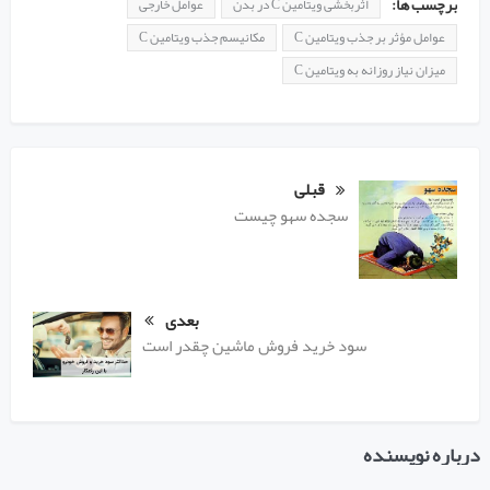
برچسب ها:
اثربخشی ویتامین C در بدن
عوامل خارجی
عوامل مؤثر بر جذب ویتامین C
مکانیسم جذب ویتامین C
میزان نیاز روزانه به ویتامین C
قبلی
سجده سهو چیست
بعدی
سود خرید فروش ماشین چقدر است
درباره نویسنده