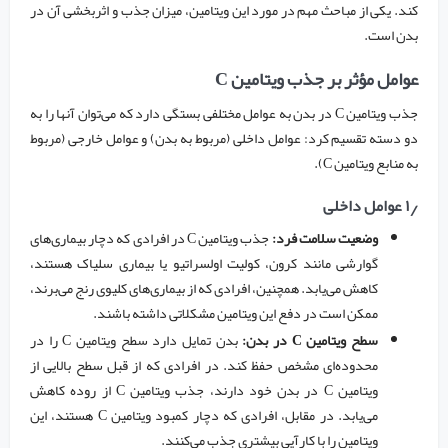
کند. یکی از مباحث مهم در مورد این ویتامین، میزان جذب و اثربخشی آن در
بدن است.
عوامل مؤثر بر جذب ویتامین C
جذب ویتامین C در بدن به عوامل مختلفی بستگی دارد که می‌توان آنها را به
دو دسته تقسیم کرد: عوامل داخلی (مربوط به بدن) و عوامل خارجی (مربوط
به منابع ویتامین C).
۱٫ عوامل داخلی
وضعیت سلامت فرد:
جذب ویتامین C در افرادی که دچار بیماری‌های
گوارشی مانند کرون، کولیت اولسراتیو یا بیماری سلیاک هستند،
کاهش می‌یابد. همچنین، افرادی که از بیماری‌های کلیوی رنج می‌برند،
ممکن است در دفع این ویتامین مشکلاتی داشته باشند.
سطح ویتامین C در بدن:
بدن تمایل دارد سطح ویتامین C را در
محدوده‌ای مشخص حفظ کند. در افرادی که از قبل سطح بالایی از
ویتامین C در بدن خود دارند، جذب ویتامین C از روده کاهش
می‌یابد. در مقابل، افرادی که دچار کمبود ویتامین C هستند، این
ویتامین را با کارآیی بیشتری جذب می‌کنند.