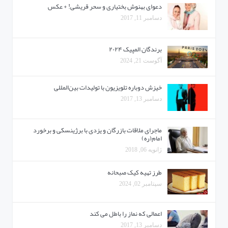
دعوای بهنوش بختیاری و سحر قریشی! + عکس
دسامبر 11, 2017
برندگان المپیک ۲۰۲۴
آگوست 21, 2024
خیزش دوباره تلویزیون با تولیدات بین‌المللی
دسامبر 13, 2017
ماجرای ملاقات بازرگان و یزدی با برژینسکی و برخورد
امام(ره)
ژانویه 06, 2018
طرز تهیه کیک صبحانه
سپتامبر 02, 2024
اعمالی که نماز را باطل می کند
دسامبر 13, 2017