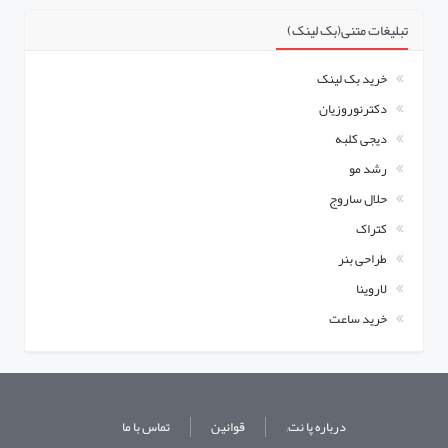
تبلیغات متنی(بک لینک)
خرید بک لینک
دکترنوروزیان
دیجی کلبه
رشد مو
حلال ساروج
کتراک
طراحی بنر
لاروینا
خرید ساعت
درباره پا نت;
قوانین
تماس با ما